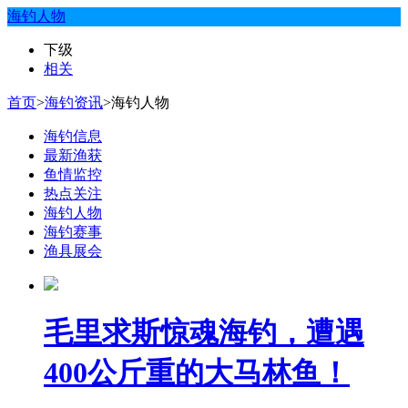
海钓人物
下级
相关
首页
>
海钓资讯
>
海钓人物
海钓信息
最新渔获
鱼情监控
热点关注
海钓人物
海钓赛事
渔具展会
毛里求斯惊魂海钓，遭遇
400公斤重的大马林鱼！