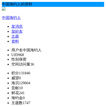
中国海钓人的资料
中国海钓人
发消息
加好友
主题
资料
用户名
中国海钓人
UID
968
性别
保密
空间访问量
36
积分
131846
威望
0
海贝
129604
贡献
10
鲜花
241
海钓金
0
主题数
1747